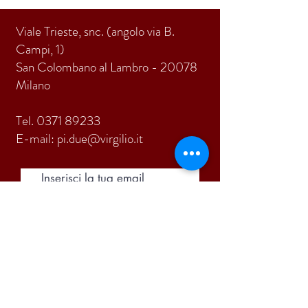
Viale Trieste, snc. (angolo via B.
Campi, 1)
San Colombano al Lambro - 20078
Milano
Tel.
0371 89233
E-mail:
pi.due@virgilio.it
ISCRIVITI
Accetto termini e condizioni
Visualizza termini d'uso