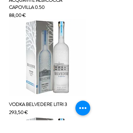
ACQUAVITE ALBICOCCA
CAPOVILLA 0.50
Prezzo
88,00 €
VODKA BELVEDERE LITRI 3
Prezzo
293,50 €