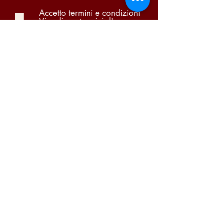
Accetto termini e condizioni
Visualizza termini d'uso
Pi Due Centro Distribuzione Bevande S.A.S. di
Portugalli Paolo & C. | P.iva
03866140159
Condizioni di vendita
-
Garanzia
-
Diritto di
recesso
-
Privacy Policy
-
Cookie Policy