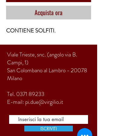
Acquista ora
CONTIENE SOLFITI.
Viale Trieste, snc. (angolo via B.
Campi, 1)
San Colombano al Lambro - 20078
Milano
Tel.
0371 89233
E-mail:
pi.due@virgilio.it
ISCRIVITI