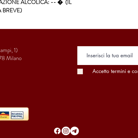
ZIONE ALCOLICA: -- �  (IL 
A BREVE)
Campi, 1)
78 Milano
Accetto termini e co