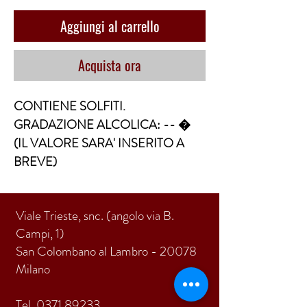
Aggiungi al carrello
Acquista ora
CONTIENE SOLFITI. 
GRADAZIONE ALCOLICA: -- �  
(IL VALORE SARA' INSERITO A 
BREVE)
Viale Trieste, snc. (angolo via B.
Campi, 1)
San Colombano al Lambro - 20078
Milano
Tel.
0371 89233