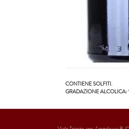
CONTIENE SOLFITI.
GRADAZIONE ALCOLICA: 1
Viale Trieste, snc. (angolo via B. 