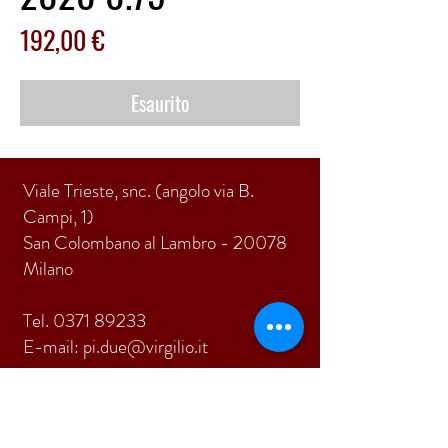
Prezzo
192,00 €
Esaurito
Viale Trieste, snc. (angolo via B.
Campi, 1)
San Colombano al Lambro - 20078
Milano
Tel.
0371 89233
E-mail:
pi.due@virgilio.it
ISCRIVITI