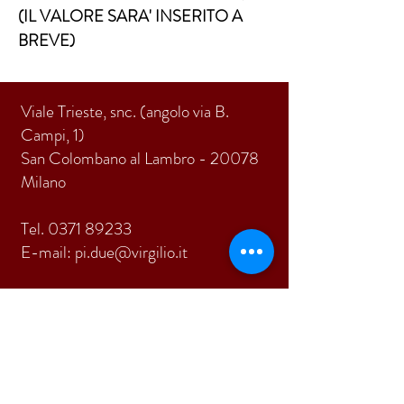
(IL VALORE SARA' INSERITO A 
BREVE)
Viale Trieste, snc. (angolo via B.
Campi, 1)
San Colombano al Lambro - 20078
Milano
Tel.
0371 89233
E-mail:
pi.due@virgilio.it
ISCRIVITI
Accetto termini e condizioni
Visualizza termini d'uso