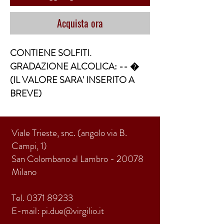
Acquista ora
CONTIENE SOLFITI. 
GRADAZIONE ALCOLICA: -- �  
(IL VALORE SARA' INSERITO A 
BREVE)
Viale Trieste, snc. (angolo via B.
Campi, 1)
San Colombano al Lambro - 20078
Milano
Tel.
0371 89233
E-mail:
pi.due@virgilio.it