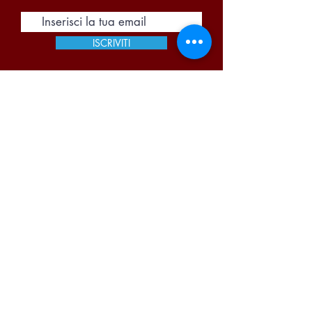
ISCRIVITI
Accetto termini e condizioni
Visualizza termini d'uso
Pi Due Centro Distribuzione Bevande S.A.S. di