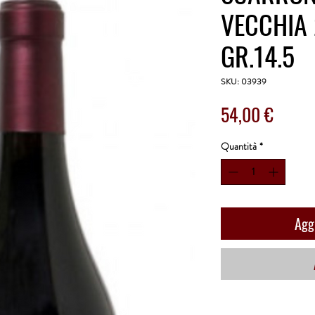
VECCHIA 
GR.14.5
SKU: 03939
Prezzo
54,00 €
Quantità
*
Aggi