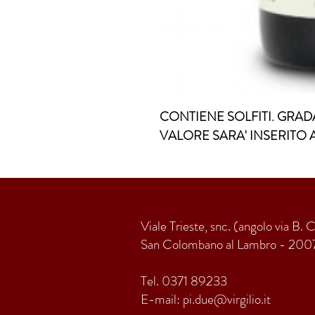
CONTIENE SOLFITI. GRADA
VALORE SARA' INSERITO 
Viale Trieste, snc. (angolo via B. 
San Colombano al Lambro - 200
Tel. 0371 89233
E-mail:
pi.due@virgilio.it