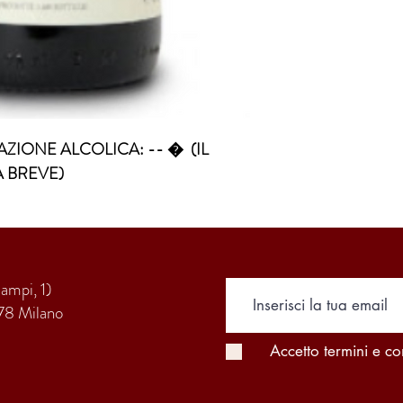
ZIONE ALCOLICA: -- �  (IL 
A BREVE)
Campi, 1)
78 Milano
Accetto termini e co