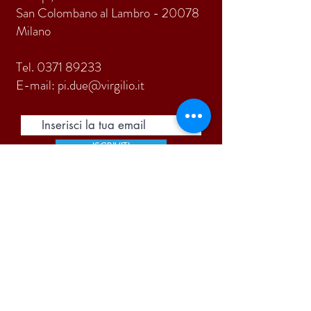
San Colombano al Lambro - 20078
Milano
Tel.
0371 89233
E-mail:
pi.due@virgilio.it
ISCRIVITI
Accetto termini e condizioni
Visualizza termini d'uso