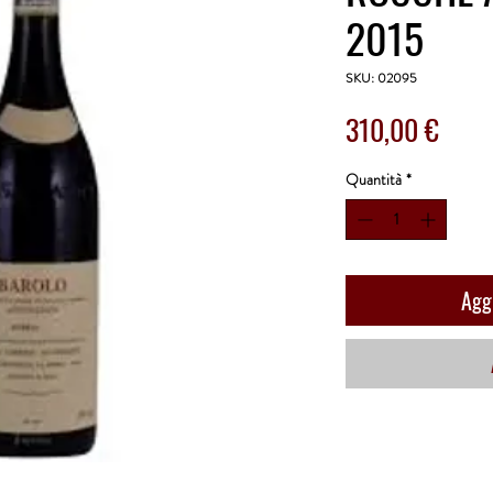
2015
SKU: 02095
Prezz
310,00 €
Quantità
*
Aggi