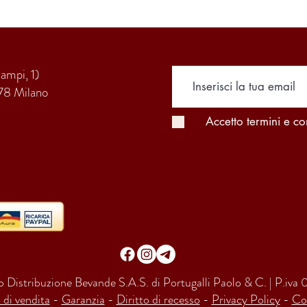
Campi, 1)
78 Milano
Accetto termini e co
 Distribuzione Bevande S.A.S. di Portugalli Paolo & C. | P.i
 di vendita
-
Garanzia
-
Diritto di recesso
-
Privacy Policy
-
Co