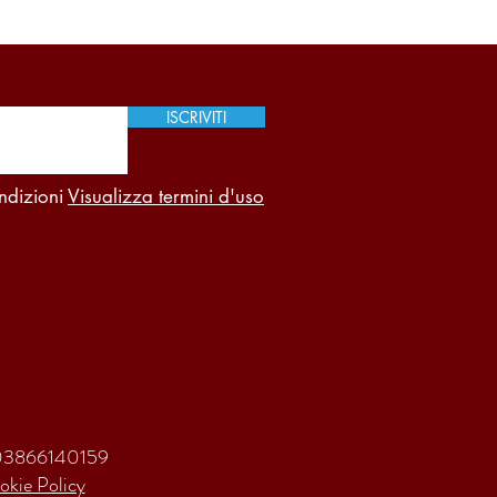
ISCRIVITI
ndizioni
Visualizza termini d'uso
va 03866140159
okie Policy