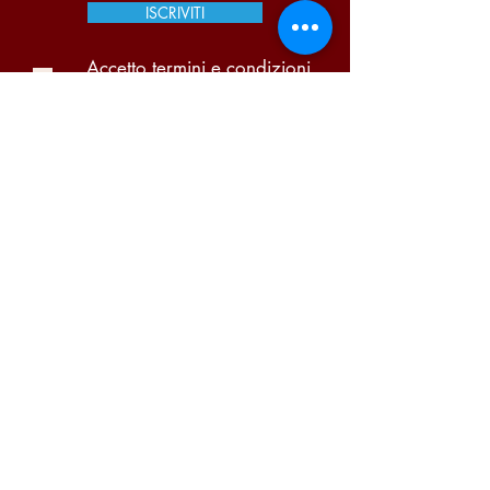
ISCRIVITI
Accetto termini e condizioni
Visualizza termini d'uso
Pi Due Centro Distribuzione Bevande S.A.S. di
Portugalli Paolo & C. | P.iva
03866140159
Condizioni di vendita
-
Garanzia
-
Diritto di