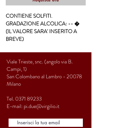
CONTIENE SOLFITI. 
GRADAZIONE ALCOLICA: -- �  
(IL VALORE SARA' INSERITO A 
BREVE)
Viale Trieste, snc. (angolo via B.
Campi, 1)
San Colombano al Lambro - 20078
Milano
Tel.
0371 89233
E-mail:
pi.due@virgilio.it