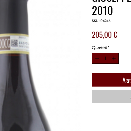
2010
SKU: 04246
Prez
205,00 €
Quantità
*
Aggi