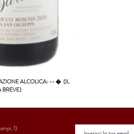
ZIONE ALCOLICA: -- �  (IL 
A BREVE)
Campi, 1)