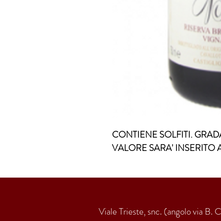
CONTIENE SOLFITI. GRADA
VALORE SARA' INSERITO 
Viale Trieste, snc. (angolo via B. 