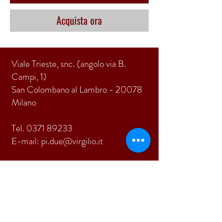
Acquista ora
Viale Trieste, snc. (angolo via B.
Campi, 1)
San Colombano al Lambro - 20078
Milano
Tel.
0371 89233
E-mail:
pi.due@virgilio.it
ISCRIVITI
Accetto termini e condizioni
Visualizza termini d'uso