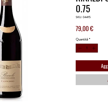
0.75
SKU: 04415
Prezzo
79,00 €
Quantità
*
Aggi