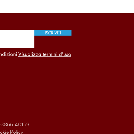
ISCRIVITI
ndizioni
Visualizza termini d'uso
va 03866140159
okie Policy