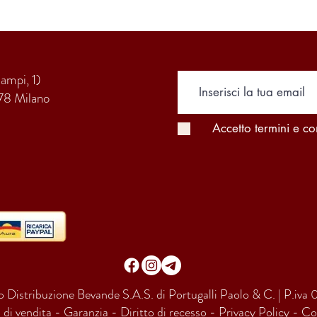
Campi, 1)
78 Milano
Accetto termini e co
 Distribuzione Bevande S.A.S. di Portugalli Paolo & C. | P.i
 di vendita
-
Garanzia
-
Diritto di recesso
-
Privacy Policy
-
Co