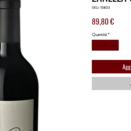
SKU: 15803
Prezz
89,80 €
Quantità
*
Aggi