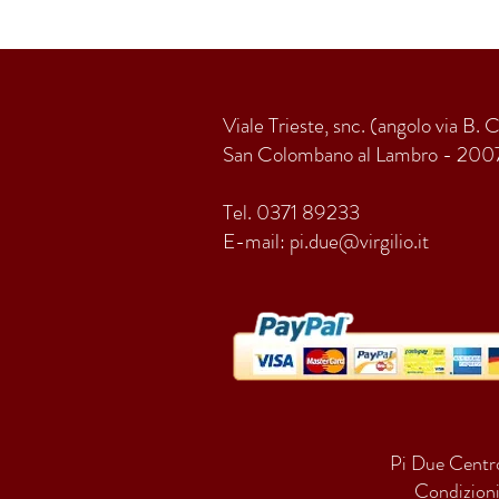
Viale Trieste, snc. (angolo via B. 
San Colombano al Lambro - 200
Tel. 0371 89233
E-mail:
pi.due@virgilio.it
Pi Due Centro
Condizioni