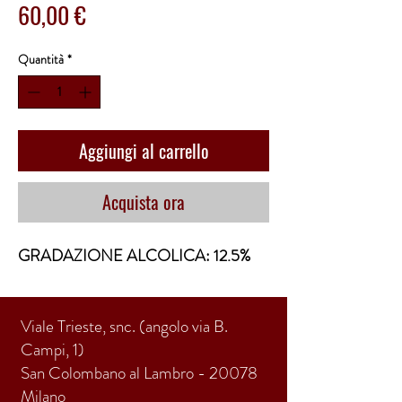
Prezzo
60,00 €
Quantità
*
Aggiungi al carrello
Acquista ora
GRADAZIONE ALCOLICA: 12.5%
Viale Trieste, snc. (angolo via B.
Campi, 1)
San Colombano al Lambro - 20078
Milano