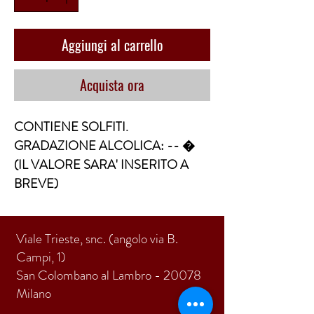
Aggiungi al carrello
Acquista ora
CONTIENE SOLFITI. 
GRADAZIONE ALCOLICA: -- �  
(IL VALORE SARA' INSERITO A 
BREVE)
Viale Trieste, snc. (angolo via B.
Campi, 1)
San Colombano al Lambro - 20078
Milano