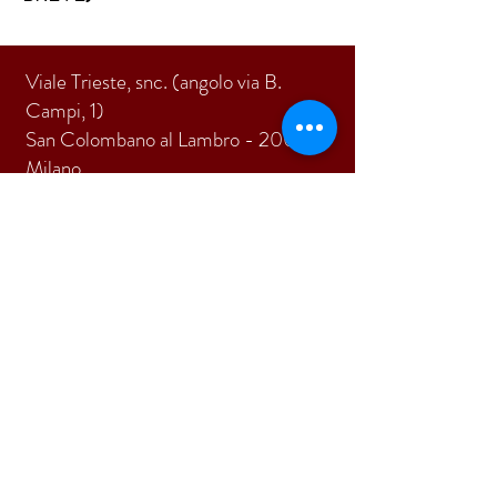
Viale Trieste, snc. (angolo via B.
Campi, 1)
San Colombano al Lambro - 20078
Milano
Tel.
0371 89233
E-mail:
pi.due@virgilio.it
ISCRIVITI
Accetto termini e condizioni
Visualizza termini d'uso