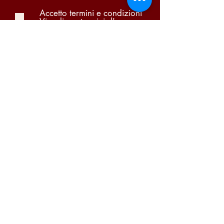
Accetto termini e condizioni
Visualizza termini d'uso
Pi Due Centro Distribuzione Bevande S.A.S. di
Portugalli Paolo & C. | P.iva
03866140159
Condizioni di vendita
-
Garanzia
-
Diritto di
recesso
-
Privacy Policy
-
Cookie Policy