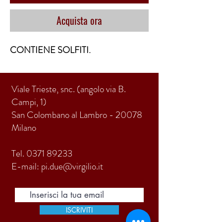
Acquista ora
CONTIENE SOLFITI.
Viale Trieste, snc. (angolo via B.
Campi, 1)
San Colombano al Lambro - 20078
Milano
Tel.
0371 89233
E-mail:
pi.due@virgilio.it
ISCRIVITI