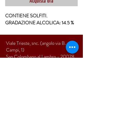
Acquista ora
CONTIENE SOLFITI.
GRADAZIONE ALCOLICA: 14.5 %
Viale Trieste, snc. (angolo via B.
Campi, 1)
San Colombano al Lambro - 20078
Milano
Tel.
0371 89233
E-mail:
pi.due@virgilio.it
ISCRIVITI