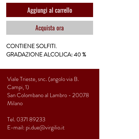
Aggiungi al carrello
Acquista ora
CONTIENE SOLFITI.
GRADAZIONE ALCOLICA: 40 %
Viale Trieste, snc. (angolo via B.
Campi, 1)
San Colombano al Lambro - 20078
Milano
Tel.
0371 89233
E-mail:
pi.due@virgilio.it