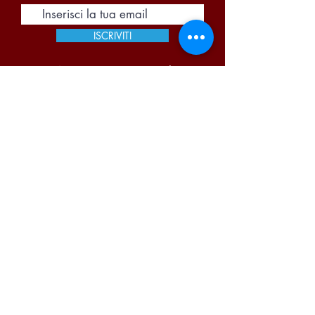
ISCRIVITI
Accetto termini e condizioni
Visualizza termini d'uso
Pi Due Centro Distribuzione Bevande S.A.S. di
Portugalli Paolo & C. | P.iva
03866140159