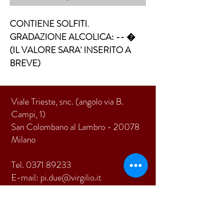
CONTIENE SOLFITI. 
GRADAZIONE ALCOLICA: -- �  
(IL VALORE SARA' INSERITO A 
BREVE)
Viale Trieste, snc. (angolo via B.
Campi, 1)
San Colombano al Lambro - 20078
Milano
Tel.
0371 89233
E-mail:
pi.due@virgilio.it