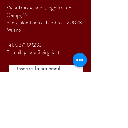
Viale Trieste, snc. (angolo via B.
Campi, 1)
San Colombano al Lambro - 20078
Milano
Tel.
0371 89233
E-mail:
pi.due@virgilio.it
ISCRIVITI
Accetto termini e condizioni
Visualizza termini d'uso