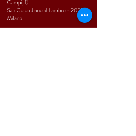
Campi, 1)
San Colombano al Lambro - 20078
Milano
Tel.
0371 89233
E-mail:
pi.due@virgilio.it
ISCRIVITI
Accetto termini e condizioni
Visualizza termini d'uso