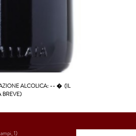
ZIONE ALCOLICA: -- �  (IL 
A BREVE)
Campi, 1)