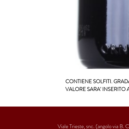
CONTIENE SOLFITI. GRADA
VALORE SARA' INSERITO 
Viale Trieste, snc. (angolo via B. 