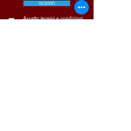
ISCRIVITI
Accetto termini e condizioni
Visualizza termini d'uso
Pi Due Centro Distribuzione Bevande S.A.S. di
Portugalli Paolo & C. | P.iva
03866140159
Condizioni di vendita
-
Garanzia
-
Diritto di