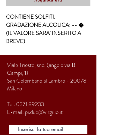
CONTIENE SOLFITI. 
GRADAZIONE ALCOLICA: -- �  
(IL VALORE SARA' INSERITO A 
BREVE)
Viale Trieste, snc. (angolo via B.
Campi, 1)
San Colombano al Lambro - 20078
Milano
Tel.
0371 89233
E-mail:
pi.due@virgilio.it