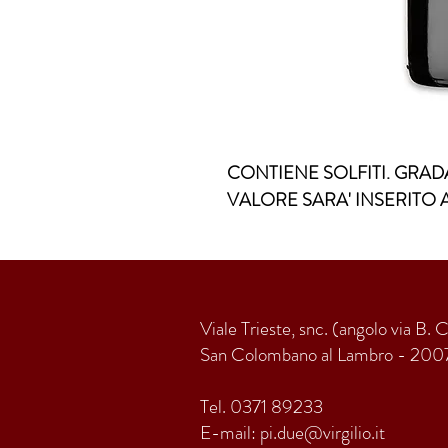
CONTIENE SOLFITI. GRADA
VALORE SARA' INSERITO 
Viale Trieste, snc. (angolo via B. 
San Colombano al Lambro - 200
Tel. 0371 89233
E-mail:
pi.due@virgilio.it