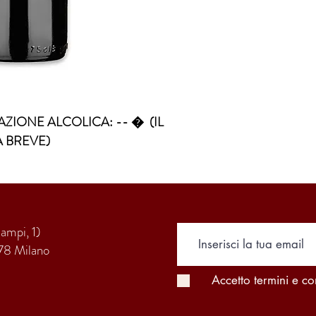
ZIONE ALCOLICA: -- �  (IL 
A BREVE)
Campi, 1)
78 Milano
Accetto termini e co