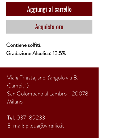
Aggiungi al carrello
Acquista ora
Contiene solfiti.
Gradazione Alcolica: 13.5%
Viale Trieste, snc. (angolo via B.
Campi, 1)
San Colombano al Lambro - 20078
Milano
Tel.
0371 89233
E-mail:
pi.due@virgilio.it