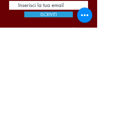
ISCRIVITI
Accetto termini e condizioni
Visualizza termini d'uso
Pi Due Centro Distribuzione Bevande S.A.S. di
Portugalli Paolo & C. | P.iva
03866140159