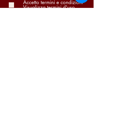
Accetto termini e condizioni
Visualizza termini d'uso
Pi Due Centro Distribuzione Bevande S.A.S. di
Portugalli Paolo & C. | P.iva
03866140159
Condizioni di vendita
-
Garanzia
-
Diritto di
recesso
-
Privacy Policy
-
Cookie Policy