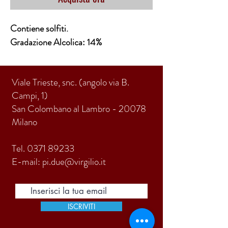
Contiene solfiti.
Gradazione Alcolica: 14%
Viale Trieste, snc. (angolo via B.
Campi, 1)
San Colombano al Lambro - 20078
Milano
Tel.
0371 89233
E-mail:
pi.due@virgilio.it
ISCRIVITI