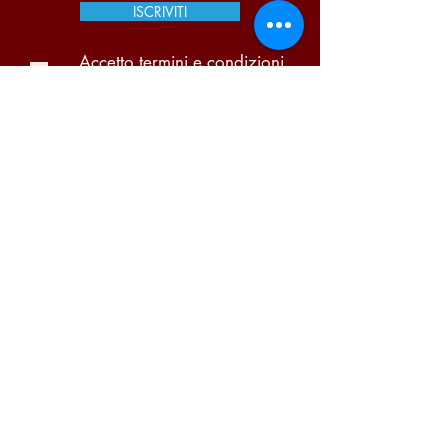
ISCRIVITI
Accetto termini e condizioni
Visualizza termini d'uso
Pi Due Centro Distribuzione Bevande S.A.S. di
Portugalli Paolo & C. | P.iva
03866140159
Condizioni di vendita
-
Garanzia
-
Diritto di