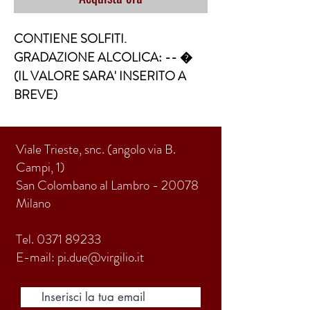
CONTIENE SOLFITI. 
GRADAZIONE ALCOLICA: -- �  
(IL VALORE SARA' INSERITO A 
BREVE)
Viale Trieste, snc. (angolo via B.
Campi, 1)
San Colombano al Lambro - 20078
Milano
Tel.
0371 89233
E-mail:
pi.due@virgilio.it