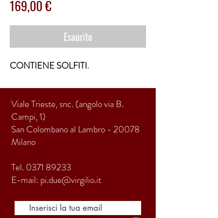
Prezzo
169,00 €
Esaurito
CONTIENE SOLFITI.
Viale Trieste, snc. (angolo via B.
Campi, 1)
San Colombano al Lambro - 20078
Milano
Tel.
0371 89233
E-mail:
pi.due@virgilio.it