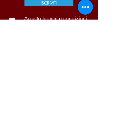
ISCRIVITI
Accetto termini e condizioni
Visualizza termini d'uso
Pi Due Centro Distribuzione Bevande S.A.S. di
Portugalli Paolo & C. | P.iva
03866140159
Condizioni di vendita
-
Garanzia
-
Diritto di