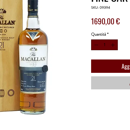
SKU: 09394
Pre
1690,00 €
Quantità
*
Aggi