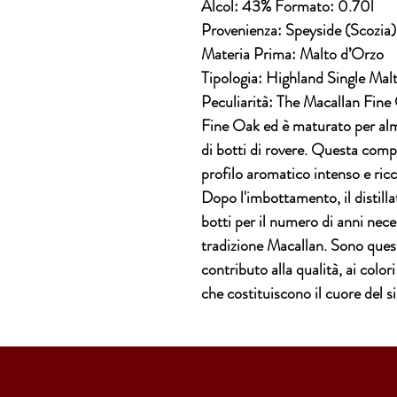
Alcol
: 43%
Formato
: 0.70l
Provenienza
: Speyside (Scozia)
Materia Prima
: Malto d’Orzo
Tipologia
: Highland Single Mal
Peculiarità
: The Macallan Fine
Fine Oak ed è maturato per alme
di botti di rovere. Questa com
profilo aromatico intenso e ricc
Dopo l'imbottamento, il distill
botti per il numero di anni neces
tradizione Macallan. Sono queste
contributo alla qualità, ai colori
che costituiscono il cuore del s