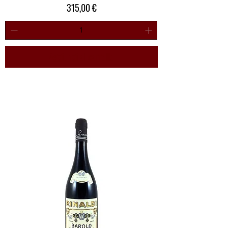
Prezzo
315,00 €
Aggiungi al carrello