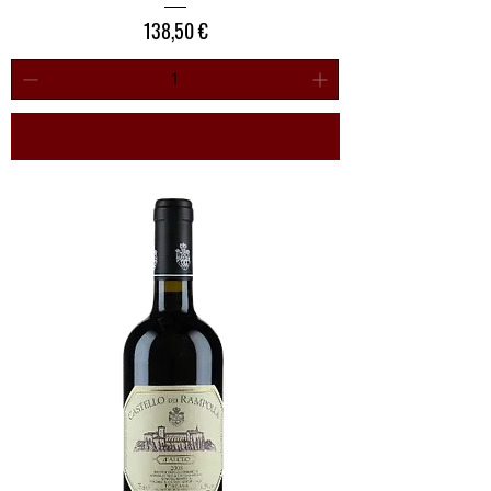
Prezzo
138,50 €
Aggiungi al carrello