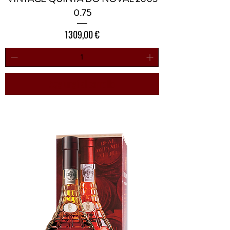
0.75
Prezzo
1309,00 €
Aggiungi al carrello